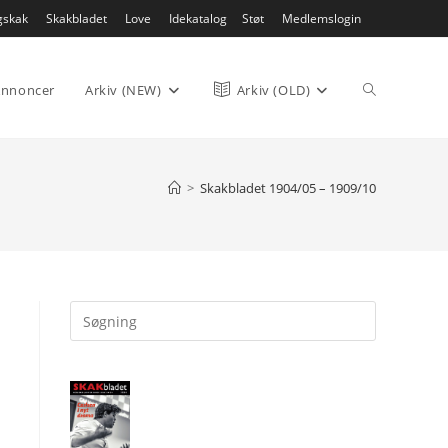
gskak
Skakbladet
Love
Idekatalog
Støt
Medlemslogin
Toggle
nnoncer
Arkiv (NEW)
Arkiv (OLD)
website
>
Skakbladet 1904/05 – 1909/10
search
Press
Escape
to
close
the
search