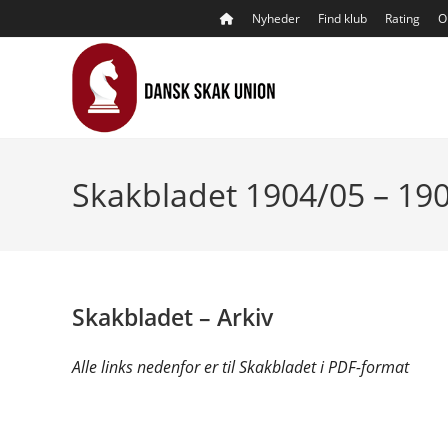
Skip
Nyheder
Find klub
Rating
O
to
content
Skakbladet 1904/05 – 19
Skakbladet – Arkiv
Alle links nedenfor er til Skakbladet i PDF-format