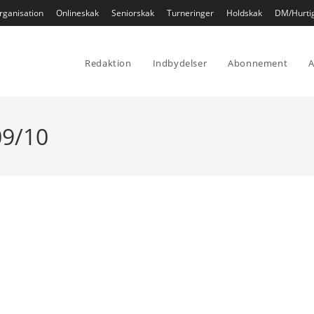
rganisation
Onlineskak
Seniorskak
Turneringer
Holdskak
DM/Hurti
Redaktion
Indbydelser
Abonnement
A
09/10