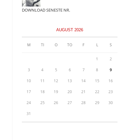
panel.
DOWNLOAD SENESTE NR.
AUGUST 2026
M
TI
O
TO
F
L
S
1
2
3
4
5
6
7
8
9
10
11
12
13
14
15
16
17
18
19
20
21
22
23
24
25
26
27
28
29
30
31