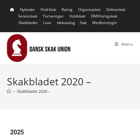
Nyheder
Find klub
Rating
Organisation
Onlineskak
Seniorskak
Turneringer
Holdskak
DM/Hurtigskak
Skakbladet
Love
Idekatalog
Støt
Medlemslogin
Menu
Skakbladet 2020 –
>
Skakbladet 2020 –
2025