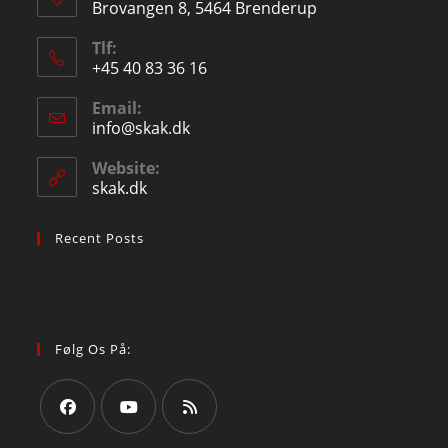
Brovangen 8, 5464 Brenderup
Tlf:
+45 40 83 36 16
Email:
info@skak.dk
Website:
skak.dk
Recent Posts
No posts found.
Følg Os På: